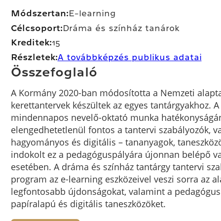
Módszertan:
E-learning
Célcsoport:
dráma és színház tanárok
Kreditek:
15
Részletek:
A továbbképzés publikus adatai
Összefoglaló
A Kormány 2020-ban módosította a Nemzeti alaptant
kerettantervek készültek az egyes tantárgyakhoz. 
mindennapos nevelő-oktató munka hatékonyságá
elengedhetetlenül fontos a tantervi szabályozók, val
hagyományos és digitális – tananyagok, taneszköz
indokolt ez a pedagóguspályára újonnan belépő va
esetében. A dráma és színház tantárgy tantervi sz
program az e-learning eszközeivel veszi sorra az al
legfontosabb újdonságokat, valamint a pedagógusok
papíralapú és digitális taneszközöket.