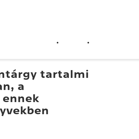
üttműködő szervezetek
Segédletek
Ügyfélszolgálat
ntárgy tartalmi
n, a
s ennek
nyvekben