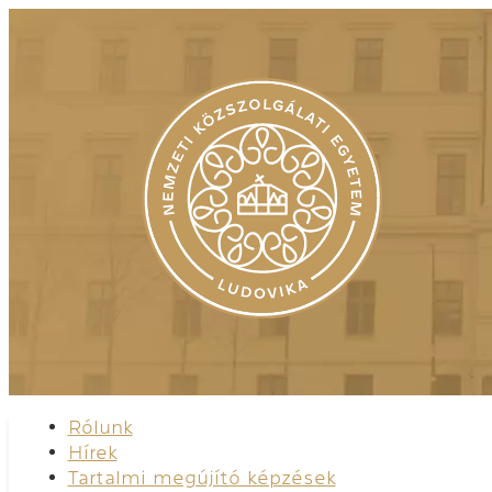
Rólunk
Hírek
Tartalmi megújító képzések