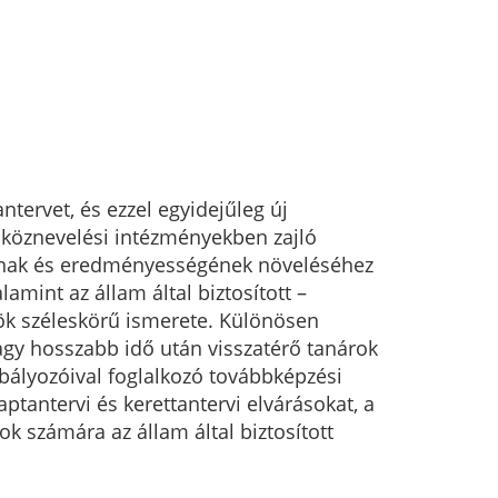
ervet, és ezzel egyidejűleg új
A köznevelési intézményekben zajló
nak és eredményességének növeléséhez
amint az állam által biztosított –
ök széleskörű ismerete. Különösen
gy hosszabb idő után visszatérő tanárok
abályozóival foglalkozó továbbképzési
aptantervi és kerettantervi elvárásokat, a
 számára az állam által biztosított