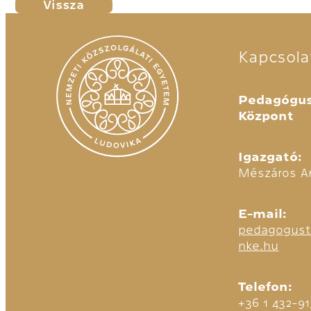
Vissza
Kapcsola
Pedagógus
Központ
Igazgató:
Mészáros A
E-mail:
pedagogust
nke.hu
Telefon:
+36 1 432-9