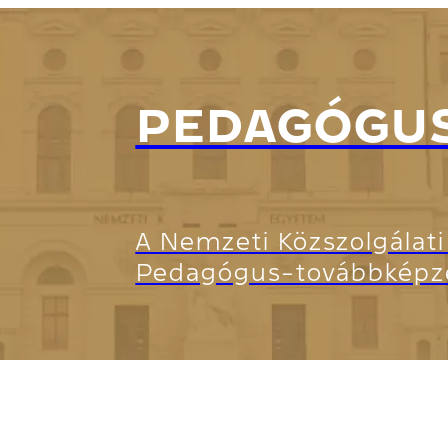
PEDAGÓGU
A Nemzeti Közszolgálat
Pedagógus-továbbképzés