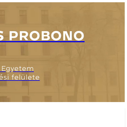
S PROBONO
i Egyetem
i felülete