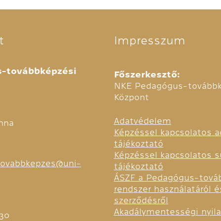
t
Impresszum
-továbbképzési
Főszerkesztő:
NKE Pedagógus-továbbk
Központ
Adatvédelem
nna
Képzéssel kapcsolatos a
tájékoztató
Képzéssel kapcsolatos sü
ovabbkepzes@uni-
tájékoztató
ÁSZF a Pedagógus-tová
rendszer használatáról é
szerződésről
Akadálymentességi nyila
130