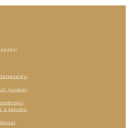
épzési
datkezelési
ti (cookie)
bbképzési
s a képzési
tkozat