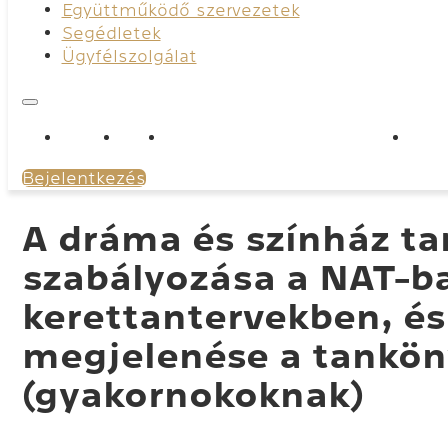
Együttműködő szervezetek
Segédletek
Ügyfélszolgálat
Rólunk
Hírek
Tartalmi megújító képzések
Egy
Bejelentkezés
A dráma és színház ta
szabályozása a NAT-ba
kerettantervekben, é
megjelenése a tankö
(gyakornokoknak)