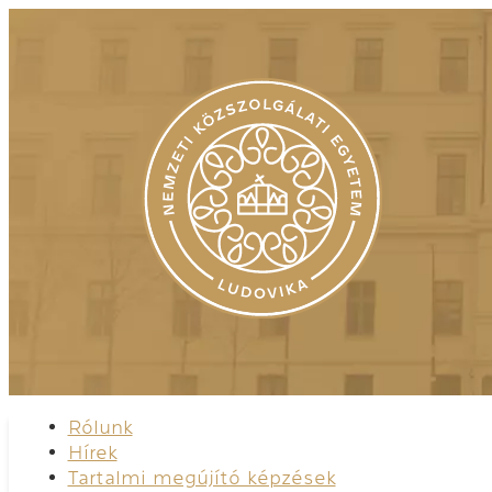
Rólunk
Hírek
Tartalmi megújító képzések