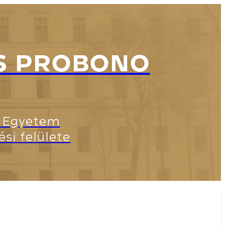
S PROBONO
i Egyetem
i felülete