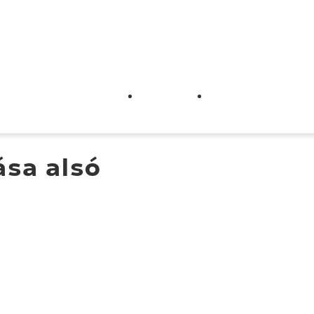
üttműködő szervezetek
Segédletek
Ügyfélszolgálat
ása alsó