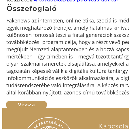
Összefoglaló
Fakenews az interneten, online etika, szociális méd
egyik meghatározó trendje, amely hatalmas kihívá
különösen fontossá teszi a fiatal generációk szaksz
továbbképzési program célja, hogy a részt vevő pe
megújult Nemzeti alaptantervben és a hozzá kapcs
mértékben – így címében is – megváltozott tantárgy,
olyan szakmai ismeretek elsajátítása, amelyekkel a 
tagozatán képessé válik a digitális kultúra tantár
infokommunikációs eszközök alkalmazására, a digi
tudásrendszerébe való integrálására. A képzés tar
által korábban nyújtott, azonos című továbbképzé
Vissza
Kapcsola