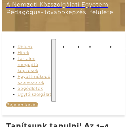
A Nemzeti Közszolgálati Egyetem
Pedagógus-továbbképzési felülete
Rólunk
Rólunk
Hírek
Tartalmi
Együ
Hírek
megújító
szerv
Tartalmi
képzések
megújító
képzések
Együttműködő
szervezetek
Segédletek
Ügyfélszolgálat
Bejelentkezés
Tanítsunk tanulni! Az 1–4.