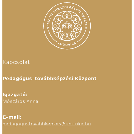
Kapcsolat
Pedagógus-továbbképzési Központ
Igazgató:
Mészáros Anna
E-mail:
pedagogustovabbkepzes@uni-nke.hu