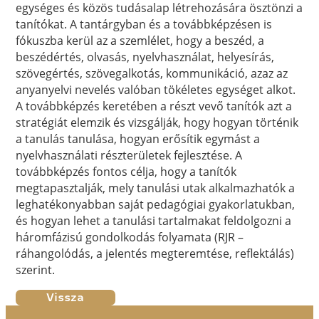
egységes és közös tudásalap létrehozására ösztönzi a
tanítókat. A tantárgyban és a továbbképzésen is
fókuszba kerül az a szemlélet, hogy a beszéd, a
beszédértés, olvasás, nyelvhasználat, helyesírás,
szövegértés, szövegalkotás, kommunikáció, azaz az
anyanyelvi nevelés valóban tökéletes egységet alkot.
A továbbképzés keretében a részt vevő tanítók azt a
stratégiát elemzik és vizsgálják, hogy hogyan történik
a tanulás tanulása, hogyan erősítik egymást a
nyelvhasználati részterületek fejlesztése. A
továbbképzés fontos célja, hogy a tanítók
megtapasztalják, mely tanulási utak alkalmazhatók a
leghatékonyabban saját pedagógiai gyakorlatukban,
és hogyan lehet a tanulási tartalmakat feldolgozni a
háromfázisú gondolkodás folyamata (RJR –
ráhangolódás, a jelentés megteremtése, reflektálás)
szerint.
Vissza