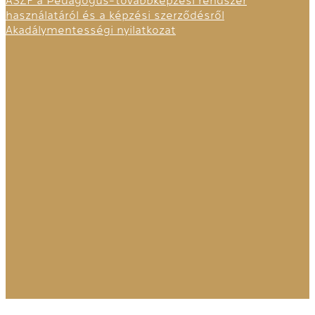
ÁSZF a Pedagógus-továbbképzési rendszer
használatáról és a képzési szerződésről
Akadálymentességi nyilatkozat