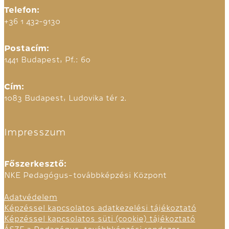
Telefon:
+36 1 432-9130
Postacím:
1441 Budapest, Pf.: 60
Cím:
1083 Budapest, Ludovika tér 2.
Impresszum
Főszerkesztő:
NKE Pedagógus-továbbképzési Központ
Adatvédelem
Képzéssel kapcsolatos adatkezelési tájékoztató
Képzéssel kapcsolatos süti (cookie) tájékoztató