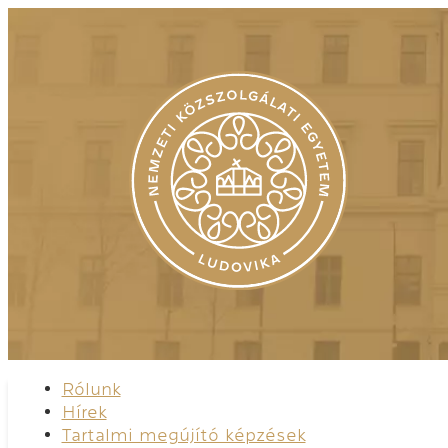
Rólunk
Hírek
Tartalmi megújító képzések