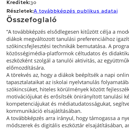
Kreditek:
30
Részletek:
A továbbképzés publikus adatai
Összefoglaló
“A továbbképzés elsődlegesen kitűzött célja a mode
diákok megváltozott tanulási preferenciáihoz igazít
szókincsfejlesztési technikák bemutatása. A prog
közösségimédia-platformok céltudatos és didaktik
eszközként szolgál a tanulói aktivitás, az együttm
előmozdítására.
A törekvés az, hogy a diákok beépítsék a napi onl
tapasztalataikat az iskolai nyelvtanulás folyamatába
szókincsüket, hiteles körülmények között fejlesszé
motivációjukat és erősítsék önirányított tanulási ké
kompetenciájukat és médiatudatosságukat, segítve ő
kommunikáció elsajátításában.
A továbbképzés arra irányul, hogy támogassa a nye
módszerek és digitális eszköztár elsajátításában