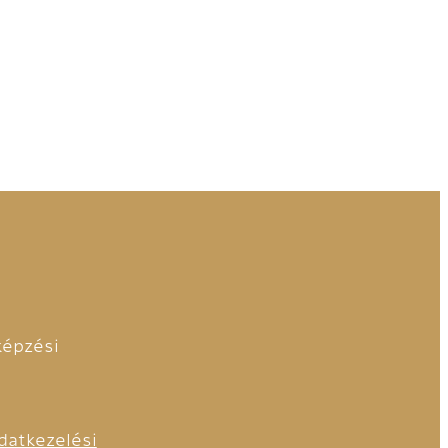
épzési
datkezelési