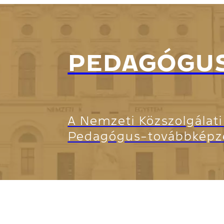
PEDAGÓGU
A Nemzeti Közszolgálat
Pedagógus-továbbképzés