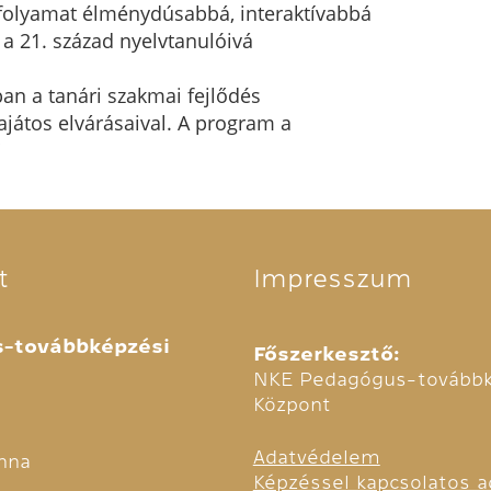
 folyamat élménydúsabbá, interaktívabbá
 a 21. század nyelvtanulóivá
n a tanári szakmai fejlődés
sajátos elvárásaival. A program a
t
Impresszum
-továbbképzési
Főszerkesztő:
NKE Pedagógus-továbbk
Központ
Adatvédelem
nna
Képzéssel kapcsolatos a