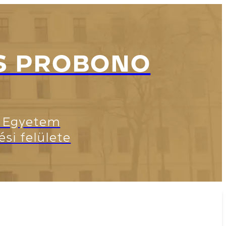
S PROBONO
i Egyetem
i felülete