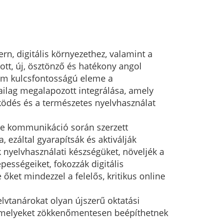
rn, digitális környezethez, valamint a
ott, új, ösztönző és hatékony angol
ram kulcsfontosságú eleme a
ailag megalapozott integrálása, amely
űködés és a természetes nyelvhasználat
ine kommunikáció során szerzett
, ezáltal gyarapítsák és aktiválják
k nyelvhasználati készségüket, növeljék a
pességeiket, fokozzák digitális
ket mindezzel a felelős, kritikus online
lvtanárokat olyan újszerű oktatási
, amelyeket zökkenőmentesen beépíthetnek