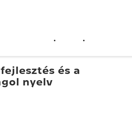
üttműködő szervezetek
Segédletek
Ügyfélszolgálat
fejlesztés és a
gol nyelv