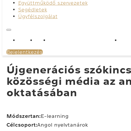
Együttműködő szervezetek
Segédletek
Ügyfélszolgálat
Rólunk
Hírek
Tartalmi megújító képzések
Egy
Bejelentkezés
Újgenerációs szókincs
közösségi média az an
oktatásában
Módszertan:
E-learning
Célcsoport:
angol nyelvtanárok